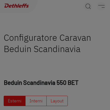
Ricerca concessionari
Caravans
Camper
Configuratore Caravan
Beduin Scandinavia
Camper Van
Accessori originali Dethleffs
Service
Beduin Scandinavia
550 BET
Dethleffs
Concessionari
Esterni
Interni
Layout
Ricerca concessionari Dethleffs