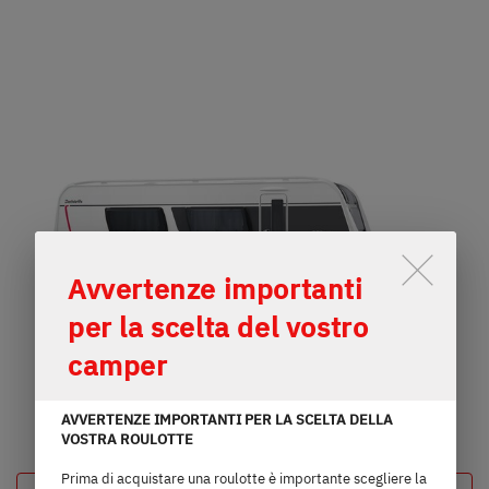
Trovate il concessionario Dethleffs più vicino
Lo scorrimento attiva il pulsante
Avvertenze importanti
per la scelta del vostro
camper
AVVERTENZE IMPORTANTI PER LA SCELTA DELLA
VOSTRA ROULOTTE
Prima di acquistare una roulotte è importante scegliere la