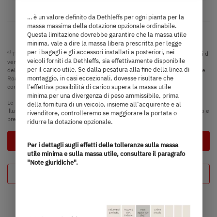
… è un valore definito da Dethleffs per ogni pianta per la
massa massima della dotazione opzionale ordinabile.
Questa limitazione dovrebbe garantire che la massa utile
minima, vale a dire la massa libera prescritta per legge
per i bagagli e gli accessori installati a posteriori, nei
a)
Tutti i prezzi sono prezzi di vendita raccomandati in EUR, basati sui prezzi di
veicoli forniti da Dethleffs, sia effettivamente disponibile
vendita italiani. I prezzi in altri paesi possono differire a causa della valuta,
per il carico utile. Se dalla pesatura alla fine della linea di
dell'IVA specifica del Paese, delle specifiche del Paese, delle tariffe On The
montaggio, in casi eccezionali, dovesse risultare che
Road o dei dazi all'importazione. Contattate il vostro rivenditore locale per
l'effettiva possibilità di carico supera la massa utile
conoscere i prezzi, le tasse e i dazi applicabili nel vostro Paese.
minima per una divergenza di peso ammissibile, prima
Le immagini riportate in questo configuratore di veicoli hanno solo scopo
della fornitura di un veicolo, insieme all’acquirente e al
illustrativo. Possono provenire da altri modelli o varianti di equipaggiamento e
rivenditore, controlleremo se maggiorare la portata o
presentare differenze.
ridurre la dotazione opzionale.
Prossimo passo
Per i dettagli sugli effetti delle tolleranze sulla massa
utile minima e sulla massa utile, consultare il paragrafo
"Note giuridiche".
Configurazione del veicolo