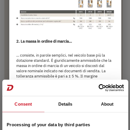
550 BET
45.250,– €
3 persone
a)
Prezzo da
Posti letto
2. La massa in ordine di marcia…
8,06
1.800 kg
m
… consiste, in parole semplici, nel veicolo base più la
Massa massima tecnicamente
dotazione standard. È giuridicamente ammissibile che la
lunghezza
ammissibile
massa in ordine di marcia di un veicolo si discosti dal
valore nominale indicato nei documenti di vendita. La
tolleranza ammissibile è pari a ± 5 %. Il margine
ammissibile in chilogrammi è indicato tra parentesi dopo
Selezionato
la massa in ordine di marcia. Per avere la massima
trasparenza sulle possibili divergenze di peso, Dethleffs
pesa ogni veicolo alla fine della linea di montaggio e
comunica al rivenditore il risultato della pesatura, che
Consent
Details
About
viene poi comunicato all’acquirente.
Per i dettagli sulla massa in ordine di marcia, sugli effetti
Processing of your data by third parties
delle tolleranze sulla massa utile minima e sulla massa