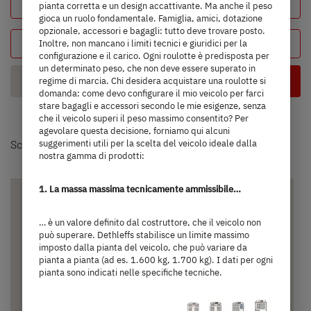
Carica configurazione
pianta corretta e un design accattivante. Ma anche il peso
gioca un ruolo fondamentale. Famiglia, amici, dotazione
opzionale, accessori e bagagli: tutto deve trovare posto.
Panoramica del veicolo
Inoltre, non mancano i limiti tecnici e giuridici per la
configurazione e il carico. Ogni roulotte è predisposta per
un determinato peso, che non deve essere superato in
Layout
regime di marcia. Chi desidera acquistare una roulotte si
domanda: come devo configurare il mio veicolo per farci
stare bagagli e accessori secondo le mie esigenze, senza
che il veicolo superi il peso massimo consentito? Per
agevolare questa decisione, forniamo qui alcuni
Scegli un modello
suggerimenti utili per la scelta del veicolo ideale dalla
nostra gamma di prodotti:
1. La massa massima tecnicamente ammissibile…
… è un valore definito dal costruttore, che il veicolo non
può superare. Dethleffs stabilisce un limite massimo
imposto dalla pianta del veicolo, che può variare da
pianta a pianta (ad es. 1.600 kg, 1.700 kg). I dati per ogni
pianta sono indicati nelle specifiche tecniche.