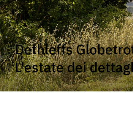
Service
Dethleffs
GLOBEBUS
Profilati
Concessionari
Dethleffs Globetrot
L'estate dei dettagl
ESPRIT
Motorhome