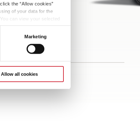
click the “Allow cookies”
sing of your data for the
. You can view your selected
button at the bottom left of
Marketing
Allow all cookies