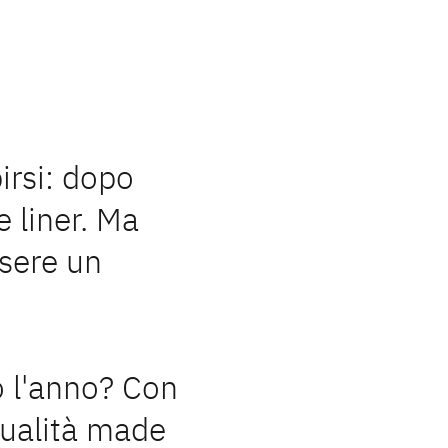
elli spaziosi per
me, tutti equipaggiati
irsi: dopo
e vacanze in camper
o e di stivaggio,
e liner. Ma
iaggio.
enze!
ssere un
o l'anno? Con
qualità made