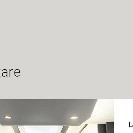
tare
L