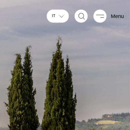
Menu
IT
NUOVO
BUS GO ACTIVE
GLOBEBUS PERFORMANCE
4X4
Profilati