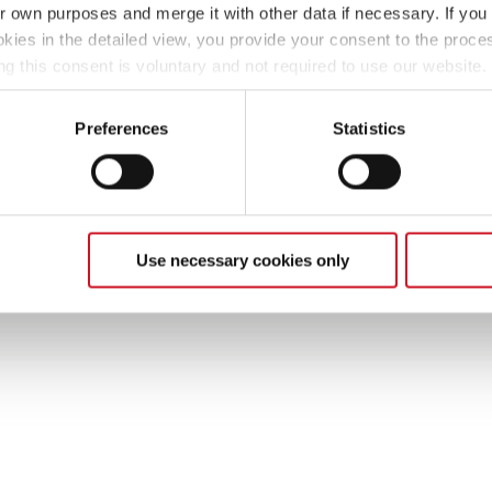
ir own purposes and merge it with other data if necessary. If you 
okies in the detailed view, you provide your consent to the proces
ng this consent is voluntary and not required to use our website
s deselect or change them later (such as by using the fingerprint 
ther information in our Privacy Policy.
Preferences
Statistics
Vista posteriore
Use necessary cookies only