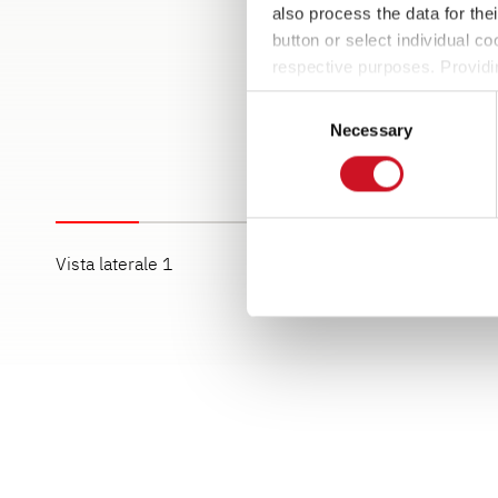
also process the data for the
button or select individual co
respective purposes. Providi
settings at any time as well a
Consent
the website). You can find fur
Necessary
Selection
Vista laterale 1
Vista laterale 2