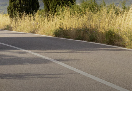
NUOVO
GO ACTIVE
TREND ACTIVE
Profilati & Motorhome
TROTTER XL I
me