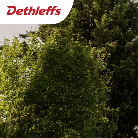
Cam
Ricerca concessionari
Caravans
0
Concessionario trovato
Camper
GLOBEBUS
Desidero acquistare o noleggiare
Motorhome
Più filtri
Camper Van
Ho bisogno di interventi di assistenza e riparaz
Accessori originali Dethleffs