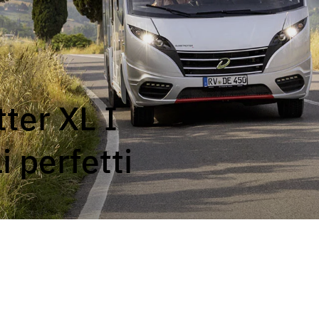
NUOVO
 PERFORMANCE
JUST CAMP ACTIVE
JUST 
Profilati
Profilati
ter XL I
i perfetti
XL FAMILY I
GLOBE
Motorhome
Motorho