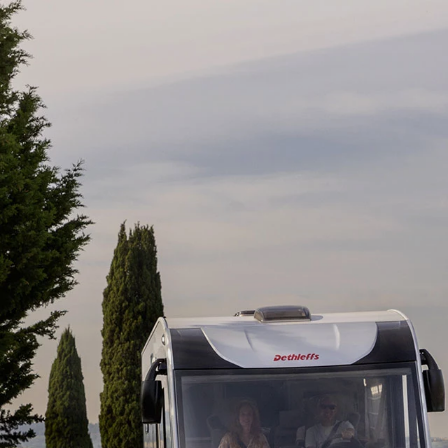
per
 ACTIVE
GLOBEBUS CAMP ACTIVE
GLOBE
Profilati
Profilati
ione