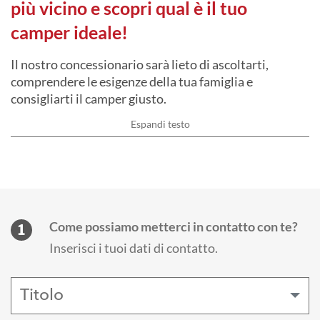
più vicino e scopri qual è il tuo
camper ideale!
Il nostro concessionario sarà lieto di ascoltarti,
comprendere le esigenze della tua famiglia e
consigliarti il camper giusto.
Espandi testo
Il nostro concessionario sarà lieto di ascoltarti,
comprendere le esigenze della tua famiglia e
consigliarti il camper giusto.
Riduci testo
Come possiamo metterci in contatto con te?
1
Inserisci i tuoi dati di contatto.
Titolo