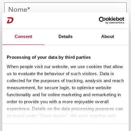
Consent
Details
About
Processing of your data by third parties
When people visit our website, we use cookies that allow
Italia (+39)
us to evaluate the behaviour of such visitors. Data is
collected for the purposes of tracking, analysis and reach
measurement, for secure login, to optimise website
functionality and for online marketing and remarketing in
order to provide you with a more enjoyable overall
experience. Details on the data processing purposes can
Sai già quale modello vorresti vedere?
2
be found under “Show details”. We work together with
Scegli il modello.
service providers and third parties who also process the
data for their own purposes and merge it with other data if