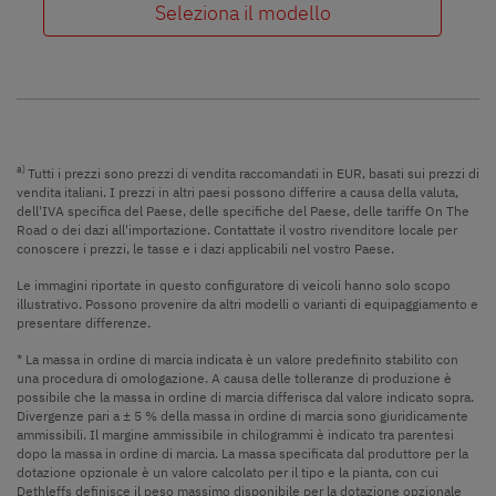
Seleziona il modello
a)
Tutti i prezzi sono prezzi di vendita raccomandati in EUR, basati sui prezzi di
vendita italiani. I prezzi in altri paesi possono differire a causa della valuta,
dell'IVA specifica del Paese, delle specifiche del Paese, delle tariffe On The
Road o dei dazi all'importazione. Contattate il vostro rivenditore locale per
conoscere i prezzi, le tasse e i dazi applicabili nel vostro Paese.
Le immagini riportate in questo configuratore di veicoli hanno solo scopo
illustrativo. Possono provenire da altri modelli o varianti di equipaggiamento e
presentare differenze.
* La massa in ordine di marcia indicata è un valore predefinito stabilito con
una procedura di omologazione. A causa delle tolleranze di produzione è
possibile che la massa in ordine di marcia differisca dal valore indicato sopra.
Divergenze pari a ± 5 % della massa in ordine di marcia sono giuridicamente
ammissibili. Il margine ammissibile in chilogrammi è indicato tra parentesi
dopo la massa in ordine di marcia. La massa specificata dal produttore per la
dotazione opzionale è un valore calcolato per il tipo e la pianta, con cui
Dethleffs definisce il peso massimo disponibile per la dotazione opzionale