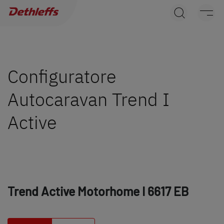
Ricerca concessionari
Caravans
Camper
Configuratore
Autocaravan Trend I
Camper Van
Active
Accessori originali Dethleffs
Service
Dethleffs
Trend Active Motorhome
I 6617 EB
Concessionari