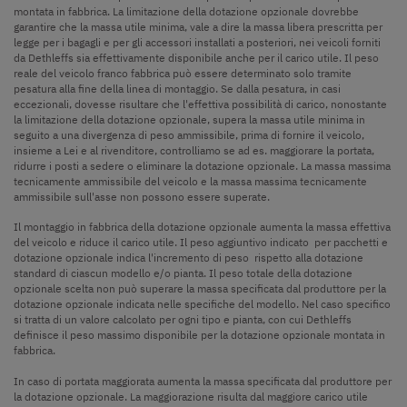
montata in fabbrica. La limitazione della dotazione opzionale dovrebbe
garantire che la massa utile minima, vale a dire la massa libera prescritta per
legge per i bagagli e per gli accessori installati a posteriori, nei veicoli forniti
da Dethleffs sia effettivamente disponibile anche per il carico utile. Il peso
reale del veicolo franco fabbrica può essere determinato solo tramite
pesatura alla fine della linea di montaggio. Se dalla pesatura, in casi
eccezionali, dovesse risultare che l'effettiva possibilità di carico, nonostante
la limitazione della dotazione opzionale, supera la massa utile minima in
seguito a una divergenza di peso ammissibile, prima di fornire il veicolo,
insieme a Lei e al rivenditore, controlliamo se ad es. maggiorare la portata,
ridurre i posti a sedere o eliminare la dotazione opzionale. La massa massima
tecnicamente ammissibile del veicolo e la massa massima tecnicamente
ammissibile sull'asse non possono essere superate.
Il montaggio in fabbrica della dotazione opzionale aumenta la massa effettiva
del veicolo e riduce il carico utile. Il peso aggiuntivo indicato per pacchetti e
dotazione opzionale indica l'incremento di peso rispetto alla dotazione
standard di ciascun modello e/o pianta. Il peso totale della dotazione
opzionale scelta non può superare la massa specificata dal produttore per la
dotazione opzionale indicata nelle specifiche del modello. Nel caso specifico
si tratta di un valore calcolato per ogni tipo e pianta, con cui Dethleffs
definisce il peso massimo disponibile per la dotazione opzionale montata in
fabbrica.
In caso di portata maggiorata aumenta la massa specificata dal produttore per
la dotazione opzionale. La maggiorazione risulta dal maggiore carico utile