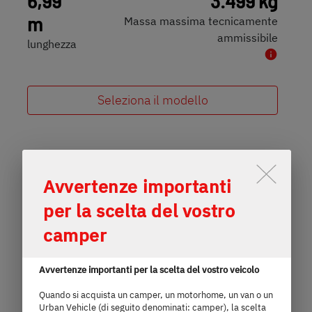
6,99
3.499 kg
m
Massa massima tecnicamente
ammissibile
lunghezza
Seleziona il modello
Lo scorrimento attiva il pulsante
Avvertenze importanti
per la scelta del vostro
camper
Avvertenze importanti per la scelta del vostro veicolo
Quando si acquista un camper, un motorhome, un van o un
Urban Vehicle (di seguito denominati: camper), la scelta