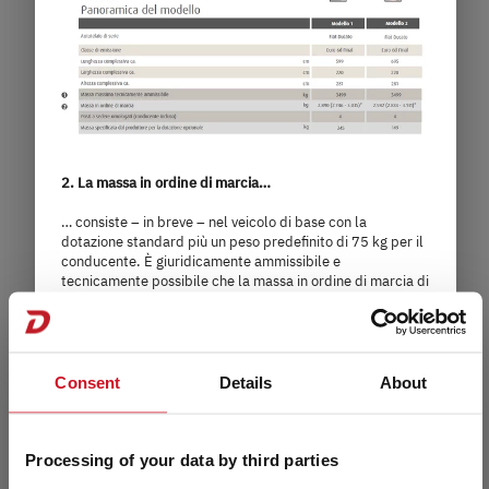
2. La massa in ordine di marcia…
… consiste – in breve – nel veicolo di base con la
dotazione standard più un peso predefinito di 75 kg per il
I 7057 EB
conducente. È giuridicamente ammissibile e
tecnicamente possibile che la massa in ordine di marcia di
un veicolo si discosti dal valore nominale indicato nei
94.660,– €
4 - 5 persone
documenti di vendita. La tolleranza ammissibile è pari a ±
5 %. Il margine ammissibile in chilogrammi è indicato tra
a)
Prezzo da
Posti letto
parentesi dopo la massa in ordine di marcia. Per avere la
massima trasparenza sulle possibili divergenze di peso,
Consent
Details
About
Dethleffs pesa ogni veicolo alla fine della linea di
7,4 m
3.499 kg
montaggio e comunica al rivenditore il risultato della
pesatura, che viene poi comunicato a Lei.
lunghezza
Massa massima tecnicamente
Processing of your data by third parties
ammissibile
Per i dettagli sulla massa in ordine di marcia consultare il