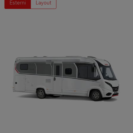
Esterni
Layout
Ricerca concessionari Dethleffs
Trovate il concessionario Dethleffs più vicino