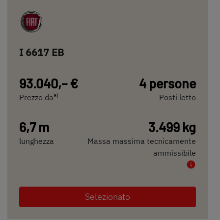
I 6617 EB
93.040,– €
4 persone
a)
Prezzo da
Posti letto
6,7 m
3.499 kg
lunghezza
Massa massima tecnicamente
ammissibile
Selezionato