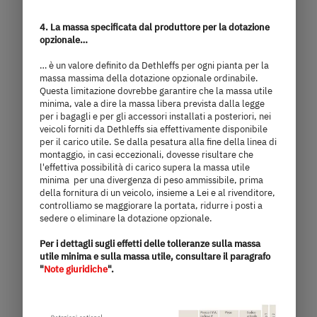
97.220,– €
4 persone
4. La massa specificata dal produttore per la dotazione
opzionale…
a)
Prezzo da
Posti letto
… è un valore definito da Dethleffs per ogni pianta per la
massa massima della dotazione opzionale ordinabile.
7,4 m
3.499 kg
Questa limitazione dovrebbe garantire che la massa utile
minima, vale a dire la massa libera prevista dalla legge
lunghezza
Massa massima tecnicamente
per i bagagli e per gli accessori installati a posteriori, nei
ammissibile
veicoli forniti da Dethleffs sia effettivamente disponibile
per il carico utile. Se dalla pesatura alla fine della linea di
montaggio, in casi eccezionali, dovesse risultare che
l'effettiva possibilità di carico supera la massa utile
minima per una divergenza di peso ammissibile, prima
Seleziona il modello
della fornitura di un veicolo, insieme a Lei e al rivenditore,
controlliamo se maggiorare la portata, ridurre i posti a
sedere o eliminare la dotazione opzionale.
Per i dettagli sugli effetti delle tolleranze sulla massa
utile minima e sulla massa utile, consultare il paragrafo
"
Note giuridiche
".