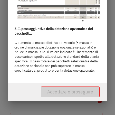
5. Il peso aggiuntivo della dotazione opzionale e dei
pacchetti…
I 7057 EBL
… aumenta la massa effettiva del veicolo (= massa in
ordine di marcia più dotazione opzionale selezionata) e
riduce la massa utile. Il valore indicato è l'incremento di
97.520,– €
4 persone
peso carico rispetto alla dotazione standard della pianta
specifica. Il peso totale dei pacchetti selezionati e della
a)
Prezzo da
Posti letto
dotazione opzionale non può superare la massa
specificata dal produttore per la dotazione opzionale.
7,4 m
3.499 kg
lunghezza
Massa massima tecnicamente
Accettare e proseguire
ammissibile