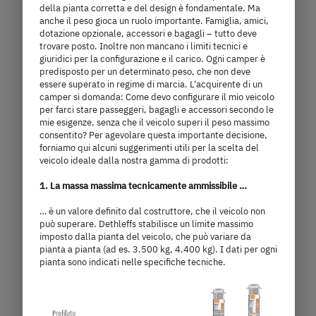
della pianta corretta e del design è fondamentale. Ma
anche il peso gioca un ruolo importante. Famiglia, amici,
I 6877
dotazione opzionale, accessori e bagagli – tutto deve
trovare posto. Inoltre non mancano i limiti tecnici e
giuridici per la configurazione e il carico. Ogni camper è
92.980,– €
4 - 5 persone
predisposto per un determinato peso, che non deve
essere superato in regime di marcia. L'acquirente di un
a)
Prezzo da
Posti letto
camper si domanda: Come devo configurare il mio veicolo
per farci stare passeggeri, bagagli e accessori secondo le
mie esigenze, senza che il veicolo superi il peso massimo
6,99
3.499 kg
consentito? Per agevolare questa importante decisione,
forniamo qui alcuni suggerimenti utili per la scelta del
m
Massa massima tecnicamente
veicolo ideale dalla nostra gamma di prodotti:
ammissibile
lunghezza
1. La massa massima tecnicamente ammissibile …
… è un valore definito dal costruttore, che il veicolo non
può superare. Dethleffs stabilisce un limite massimo
Seleziona il modello
imposto dalla pianta del veicolo, che può variare da
pianta a pianta (ad es. 3.500 kg, 4.400 kg). I dati per ogni
pianta sono indicati nelle specifiche tecniche.