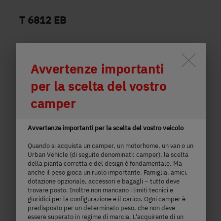
T 6812 EB
68.150,– €
2 - 5 persone
Lo scorrimento attiva il pulsante
a)
Prezzo da
Posti letto
Avvertenze importanti
per la scelta del vostro
6,95
3.499 kg
camper
m
Massa massima tecnicamente
ammissibile
lunghezza
Avvertenze importanti per la scelta del vostro veicolo
Quando si acquista un camper, un motorhome, un van o un
Urban Vehicle (di seguito denominati: camper), la scelta
della pianta corretta e del design è fondamentale. Ma
Seleziona il modello
anche il peso gioca un ruolo importante. Famiglia, amici,
dotazione opzionale, accessori e bagagli – tutto deve
trovare posto. Inoltre non mancano i limiti tecnici e
giuridici per la configurazione e il carico. Ogni camper è
predisposto per un determinato peso, che non deve
essere superato in regime di marcia. L'acquirente di un