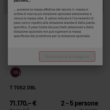
pacchetti…
Selezionato
… aumenta la massa effettiva del veicolo (= massa in
ordine di marcia più dotazione opzionale selezionata) e
riduce la massa utile. Il valore indicato è l'incremento di
peso carico rispetto alla dotazione standard della pianta
specifica. Il peso totale dei pacchetti selezionati e della
dotazione opzionale non può superare la massa
specificata dal produttore per la dotazione opzionale.
Accettare e proseguire
T 7052 DBL
71.170,– €
2 - 5 persone
a)
Prezzo da
Posti letto