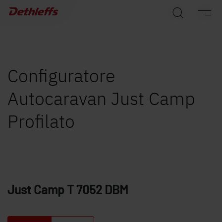
Ricerca concessionari
Caravans
Camper
Configuratore
Autocaravan Just Camp
Camper Van
Profilato
Accessori originali Dethleffs
Service
Dethleffs
Just Camp
T 7052 DBM
Concessionari