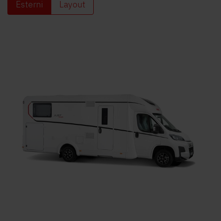
Esterni
Layout
Ricerca concessionari Dethleffs