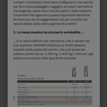
camper si domanda: Come devo configurare il mio veicolo
per farci stare passeggeri, bagagli e accessori secondo le
mie esigenze, senza che il veicolo superi il peso massimo
consentito? Per agevolare questa importante decisione,
forniamo qui alcuni suggerimenti utili per la scelta del
veicolo ideale dalla nostra gamma di prodotti:
1. La massa massima tecnicamente ammissibile …
… è un valore definito dal costruttore, che il veicolo non
può superare. Dethleffs stabilisce un limite massimo
imposto dalla pianta del veicolo, che può variare da
pianta a pianta (ad es. 3.500 kg, 4.400 kg). I dati per ogni
T 7052 EB
pianta sono indicati nelle specifiche tecniche.
70.170,– €
2 - 5 persone
a)
Prezzo da
Posti letto
7,4 m
3.499 kg
lunghezza
Massa massima tecnicamente
ammissibile