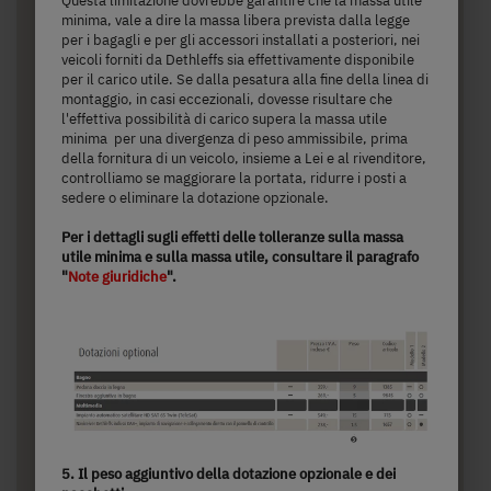
minima, vale a dire la massa libera prevista dalla legge
per i bagagli e per gli accessori installati a posteriori, nei
veicoli forniti da Dethleffs sia effettivamente disponibile
per il carico utile. Se dalla pesatura alla fine della linea di
montaggio, in casi eccezionali, dovesse risultare che
l'effettiva possibilità di carico supera la massa utile
minima per una divergenza di peso ammissibile, prima
della fornitura di un veicolo, insieme a Lei e al rivenditore,
T 7052 DBM
controlliamo se maggiorare la portata, ridurre i posti a
sedere o eliminare la dotazione opzionale.
Per i dettagli sugli effetti delle tolleranze sulla massa
70.170,– €
2 - 5 persone
utile minima e sulla massa utile, consultare il paragrafo
"
Note giuridiche
".
a)
Prezzo da
Posti letto
7,4 m
3.499 kg
lunghezza
Massa massima tecnicamente
ammissibile
5. Il peso aggiuntivo della dotazione opzionale e dei