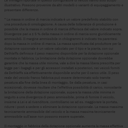
Le immagini riportate in questo configuratore di veicoli hanno solo scopo
illustrativo. Possono provenire da altri modelli o varianti di equipaggiamento e
presentare differenze.
* La massa in ordine di marcia indicata è un valore predefinito stabilito con
una procedura di omologazione. A causa delle tolleranze di produzione è
possibile che la massa in ordine di marcia differisca dal valore indicato sopra.
Divergenze pari a ± 5 % della massa in ordine di marcia sono giuridicamente
ammissibili. Il margine ammissibile in chilogrammi è indicato tra parentesi
dopo la massa in ordine di marcia. La massa specificata dal produttore per la
dotazione opzionale è un valore calcolato per il tipo e la pianta, con cui
Dethleffs definisce il peso massimo disponibile per la dotazione opzionale
montata in fabbrica. La limitazione della dotazione opzionale dovrebbe
garantire che la massa utile minima, vale a dire la massa libera prescritta per
legge per i bagagli e per gli accessori installati a posteriori, nei veicoli forniti
da Dethleffs sia effettivamente disponibile anche per il carico utile. Il peso
reale del veicolo franco fabbrica può essere determinato solo tramite
pesatura alla fine della linea di montaggio. Se dalla pesatura, in casi
eccezionali, dovesse risultare che l'effettiva possibilità di carico, nonostante
la limitazione della dotazione opzionale, supera la massa utile minima in
seguito a una divergenza di peso ammissibile, prima di fornire il veicolo,
insieme a Lei e al rivenditore, controlliamo se ad es. maggiorare la portata,
ridurre i posti a sedere o eliminare la dotazione opzionale. La massa massima
tecnicamente ammissibile del veicolo e la massa massima tecnicamente
ammissibile sull'asse non possono essere superate.
Il montaggio in fabbrica della dotazione opzionale aumenta la massa effettiva