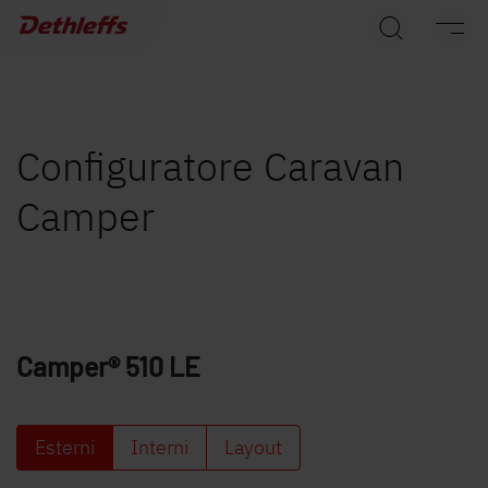
Ricerca concessionari
Caravans
Camper
Configuratore Caravan
Camper
Camper Van
Accessori originali Dethleffs
Service
Camper®
510 LE
Dethleffs
Concessionari
Esterni
Interni
Layout