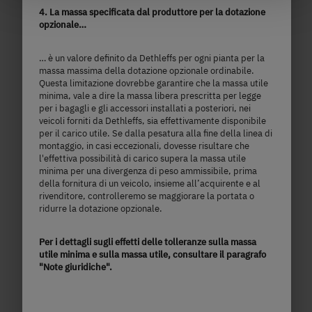
4. La massa specificata dal produttore per la dotazione
at the bottom left of the website). You can find further
opzionale…
information in our Privacy Policy.
… è un valore definito da Dethleffs per ogni pianta per la
massa massima della dotazione opzionale ordinabile.
Questa limitazione dovrebbe garantire che la massa utile
minima, vale a dire la massa libera prescritta per legge
per i bagagli e gli accessori installati a posteriori, nei
veicoli forniti da Dethleffs, sia effettivamente disponibile
per il carico utile. Se dalla pesatura alla fine della linea di
montaggio, in casi eccezionali, dovesse risultare che
l'effettiva possibilità di carico supera la massa utile
minima per una divergenza di peso ammissibile, prima
della fornitura di un veicolo, insieme all’acquirente e al
rivenditore, controlleremo se maggiorare la portata o
540 QMK
ridurre la dotazione opzionale.
Per i dettagli sugli effetti delle tolleranze sulla massa
32.230,– €
5 - 6 persone
utile minima e sulla massa utile, consultare il paragrafo
a)
Prezzo da
Posti letto
"Note giuridiche".
7,68