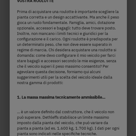
VOSTRA ROULOTTE
a)
Prezzo da
Posti letto
Prima di acquistare una roulotte è importante scegliere la
pianta corretta e un design accattivante. Ma anche il peso
7,48
gioca un ruolo fondamentale. Famiglia, amici, dotazione
1.700 kg
opzionale, accessori e bagagli: tutto deve trovare posto.
m
Inoltre, non mancano i limiti tecnici e giuridici per la
Massa massima tecnicamente
configurazione e il carico. Ogni roulotte è predisposta per
lunghezza
ammissibile
un determinato peso, che non deve essere superato in
regime di marcia. Chi desidera acquistare una roulotte si
domanda: come devo configurare il mio veicolo per farci
stare bagagli e accessori secondo le mie esigenze, senza
Seleziona il modello
che il veicolo superi il peso massimo consentito? Per
agevolare questa decisione, forniamo qui alcuni
suggerimenti utili per la scelta del veicolo ideale dalla
nostra gamma di prodotti:
1. La massa massima tecnicamente ammissibile…
… è un valore definito dal costruttore, che il veicolo non
può superare. Dethleffs stabilisce un limite massimo
imposto dalla pianta del veicolo, che può variare da
pianta a pianta (ad es. 1.600 kg, 1.700 kg). I dati per ogni
pianta sono indicati nelle specifiche tecniche.