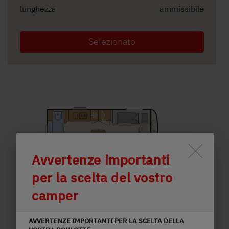
lunghezza
ammissibile
Selezionato
Lo scorrimento attiva il pulsante
Avvertenze importanti
per la scelta del vostro
520 ELT
camper
32.420,– €
3 persone
AVVERTENZE IMPORTANTI PER LA SCELTA DELLA