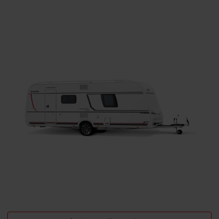
Ricerca concessionari Dethleffs