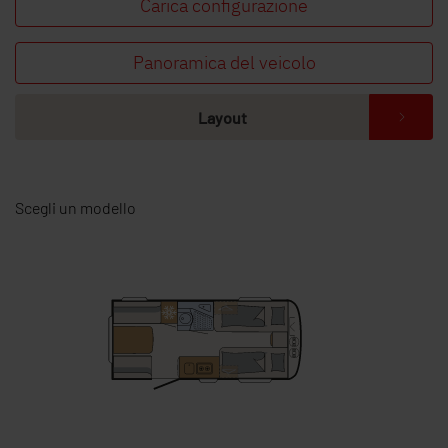
Carica configurazione
Trovate il concessionario Dethleffs più vicino
Panoramica del veicolo
Layout
Scegli un modello