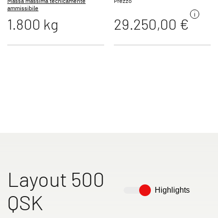
Massa massima tecnicamente
Prezzo
ammissibile
1.800 kg
29.250,00 €
Camper
Camper Van
560 FMK
Accessori originali Dethleffs
Service
Dethleffs
Layout 500
Concessionari
Highlights
QSK