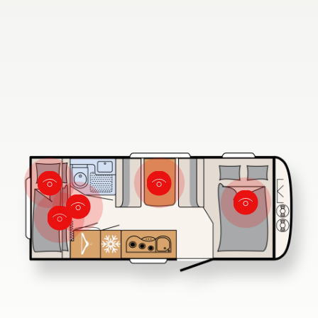
Ricerca concessionari Dethleffs
Trovate il concessionario Dethleffs più vicino