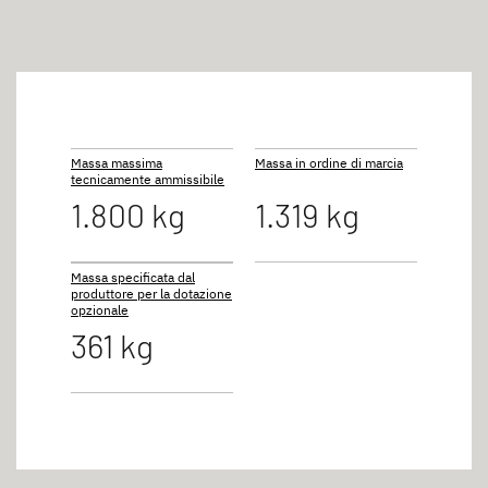
Massa massima
Massa in ordine di marcia
tecnicamente ammissibile
1.800 kg
1.319 kg
Massa specificata dal
produttore per la dotazione
opzionale
361 kg