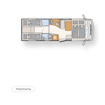
Service
I 7150-2 EB
I 7150-2
Dethleffs
GLOBEBUS
Profilati
Concessionari
ESPRIT
Motorhome
Motorhome