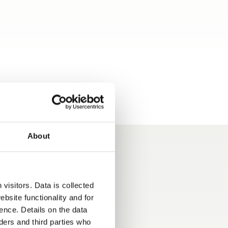
About
visitors. Data is collected
bsite functionality and for
ence. Details on the data
us con
Motore Multijet 180 CV
ers and third parties who