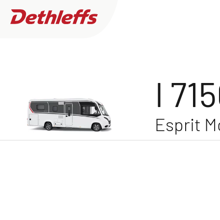
Esprit Motorhome /
I 7150-2 EB
Cam
Ricerca concessionari
I 71
Esprit 
Caravans
0
Concessionario trovato
Camper
GLOBEBUS
Desidero acquistare o noleggiare
Motorhome
Più filtri
Camper Van
Ho bisogno di interventi di assistenza e riparaz
Accessori originali Dethleffs