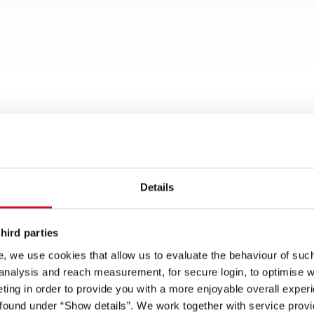
Details
hird parties
Highlights
, we use cookies that allow us to evaluate the behaviour of such 
 analysis and reach measurement, for secure login, to optimise we
ing in order to provide you with a more enjoyable overall experi
steriore,
ratteristiche di guida
Tecnologia Lifetime Pl
ound under “Show details”. We work together with service provid