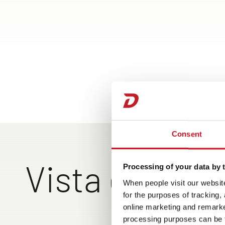
Consent
Vista esterna
Processing of your data by t
When people visit our website
for the purposes of tracking,
online marketing and remarket
Spazioso garage po
Ca
processing purposes can be f