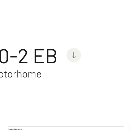
per
50-2 EB
Motorhome
 ACTIVE
GLOBEBUS CAMP ACTIVE
GLOBE
Profilati
Profilati
ione
Lunghezza