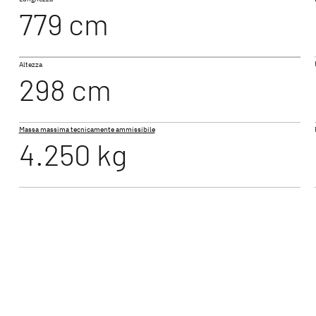
779 cm
NUOVO
 EBL
I 7150-2 DBM
Altezza
 PERFORMANCE
JUST CAMP ACTIVE
JUST 
298 cm
Profilati
Profilati
Massa massima tecnicamente ammissibile
4.250 kg
XL FAMILY I
GLOBE
Motorhome
Motorho