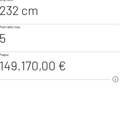
232 cm
NUOVO
I 7150-2 DBL
Posti letto max.
GO ACTIVE
TREND ACTIVE
5
Profilati & Motorhome
Prezzo
149.170,00 €
TROTTER XL I
me