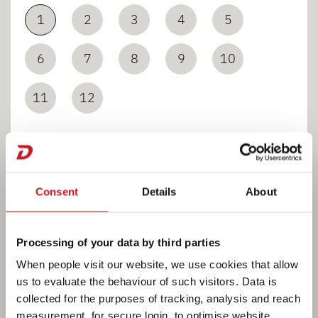
1
2
3
4
5
6
7
8
9
10
11
12
Consent
Details
About
BAGNI
Processing of your data by third parties
When people visit our website, we use cookies that allow
us to evaluate the behaviour of such visitors. Data is
collected for the purposes of tracking, analysis and reach
Ogni camperista ha le sue abitudini. Noi di
measurement, for secure login, to optimise website