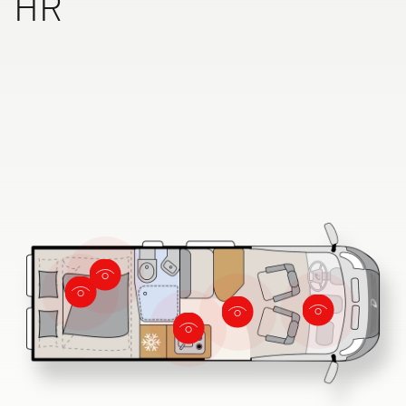
HR
Ricerca concessionari Dethleffs
Trovate il concessionario Dethleffs più vicino