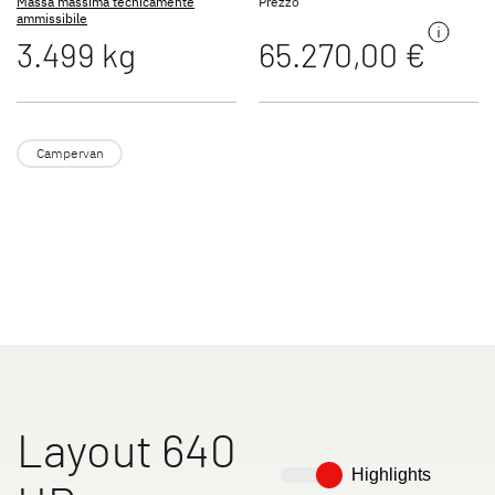
Massa massima tecnicamente
Prezzo
ammissibile
3.499 kg
65.270,00 €
Campervan
640 ER
640 ES
640 HR
Layout 640
Highlights