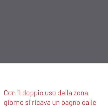
Versione 3.1
disponibile per: 540
DR, 600 ER
Versione 3.2
disponibile per: 600
DR, 640 ER, 640 HR
Con il doppio uso della zona
giorno si ricava un bagno dalle