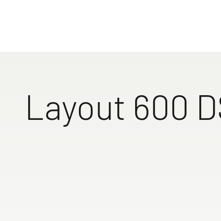
640 HR
Layout 600 D
Ampio letto tras
materasso spesso
massimo comfort
struttura pieghe
molle a disco re
superfluo l'impi