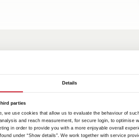
Highlights
Details
abili, le
Su richiesta con tetto
Dotazione di serie completa
Dotazion
 del
sollevabile per due comodi
che include fra l'altro porta
cerchi in
sono
posti letto in più
con zanzariera, finestra in
volante i
hird parties
bagno, scaffale posteriore,
climatiz
, we use cookies that allow us to evaluate the behaviour of such 
pensilatura continua nella
Control,
 analysis and reach measurement, for secure login, to optimise we
zona notte, etc.
elettrico
ing in order to provide you with a more enjoyable overall experi
Chair, os
ound under “Show details”. We work together with service provid