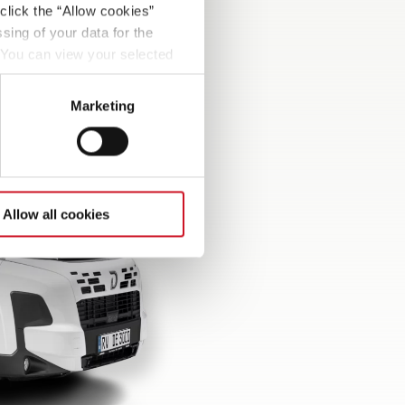
click the “Allow cookies”
sing of your data for the
. You can view your selected
button at the bottom left of
Marketing
Allow all cookies