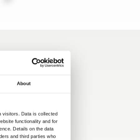
About
e telaio eccellente:
 lega da 16'',
n pelle, impianto
zazione, Cruise
visitors. Data is collected
 freno a mano
bsite functionality and for
, sedili Captain
ence. Details on the data
curanti, e molto
ers and third parties who