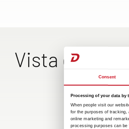
Vista esterna
Consent
Grazie ai letti ripieg
operazioni di carico
garage posteriore 
Processing of your data by t
facilitate
When people visit our website
for the purposes of tracking,
online marketing and remarket
processing purposes can be f