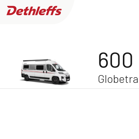
Globetrail Fiat /
600 DS
Camp
Ricerca concessionari
600
Globetrai
Caravans
0
Concessionario trovato
Camper
GLOBETRA
Desidero acquistare o noleggiare
Camper Van
Più filtri
Camper Van
Ho bisogno di interventi di assistenza e riparaz
Accessori originali Dethleffs