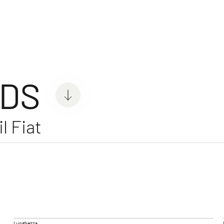
er Van
 DS
l Fiat
IL
GLOBETRAIL ACTIVE
Camper Van
ione
Lunghezza