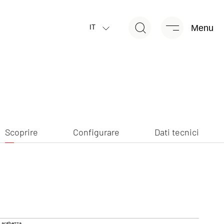
Menu
Scoprire
Configurare
Dati tecnici
IT
Scoprire
Configurare
Dati tecnici
Larghezza