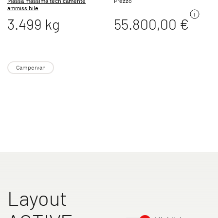
Massa massima tecnicamente
Prezzo
Accessori originali Dethleffs
ammissibile
3.499 kg
55.800,00 €
Service
Dethleffs
Campervan
Concessionari
Layout