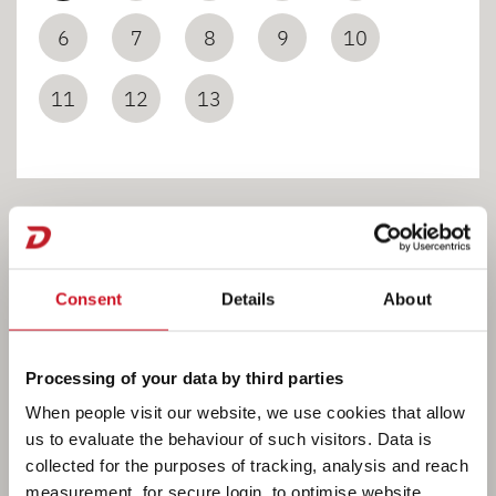
6
7
8
9
10
11
12
13
Consent
Details
About
Bagno
Processing of your data by third parties
When people visit our website, we use cookies that allow
Una soluzione per il bagno piuttosto sofisticata ma
us to evaluate the behaviour of such visitors. Data is
davvero geniale è il bagno girevole, installato su
collected for the purposes of tracking, analysis and reach
tutti i modelli Globetrail ACTIVE. Offre
measurement, for secure login, to optimise website