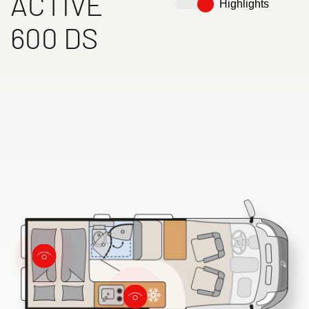
ACTIVE
Highlights
600 DS
Ricerca concessionari Dethleffs
Trovate il concessionario Dethleffs più vicino