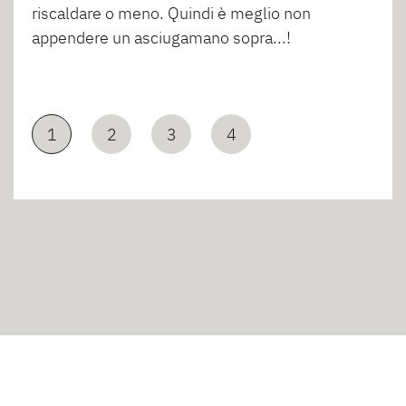
riscaldare o meno. Quindi è meglio non
appendere un asciugamano sopra...!
1
2
3
4