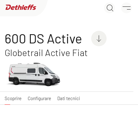
600 DS Active
Ricerca concessionari
Scoprire
Configurare
Dati tecnici
Caravans
600 DS Active
Camper
Globetrail Active Fiat
Camper Van
Scoprire
Configurare
Dati tecnici
GLOBETRAIL
GLOBETRAIL
Camper Van
ACTIVE
Camper Van