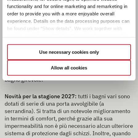
un’ottimizzazione ideale dello spazio, poiché
functionality and for online marketing and remarketing in
consente di sfruttare la stessa area per due funzioni
order to provide you with a more enjoyable overall
diverse.
experience. Details on the data processing purposes can
be found under “Show details”. We work together with
Chi ama fare la doccia all’interno del veicolo
service providers and third parties who also process the
apprezzerà particolarmente questa soluzione, ma
data for their own purposes and merge it with other data if
anche a tutti gli altri consigliamo di provarla
necessary. If you click the “Allow cookies” button or
Use necessary cookies only
almeno una volta: dopo un lungo viaggio, non c’è
select individual cookies in the detailed view, you provide
niente di meglio che concedersi una doccia veloce.
your consent to the processing of your data for the
Allow all cookies
Soprattutto quando è così semplice farlo come nel
respective purposes. Providing this consent is voluntary
bagno girevole!
and not required to use our website. You can view your
selected settings at any time as well as deselect or
change them later (such as by using the fingerprint button
Novità per la stagione 2027:
tutti i bagni vari sono
at the bottom left of the website). You can find further
dotati di serie di una porta avvolgibile (a
information in our Privacy Policy.
serrandina). Si tratta di un notevole miglioramento
in termini di comfort, perché grazie alla sua
impermeabilità non è più necessario alcun ulteriore
sistema di protezione dagli schizzi. Inoltre, quando