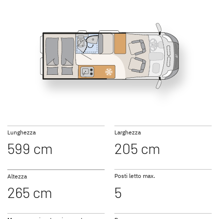
540 DS Active
600 DS Active
NUOVO
GLOBETRAIL
GLOBETRAIL
ACTIVE PLUS
PERFORMANCE
Camper Van
Camper Van
600 ES Active
600 KS Active
Lunghezza
Larghezza
599 cm
205 cm
Ai campervan
Posti letto max.
Altezza
265 cm
5
640 ES Active