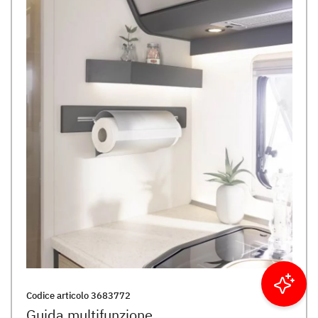
Filtrare i risultati
Codice articolo
3683772
Guida multifunzione