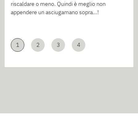
riscaldare o meno. Quindi è meglio non
appendere un asciugamano sopra...!
1
2
3
4