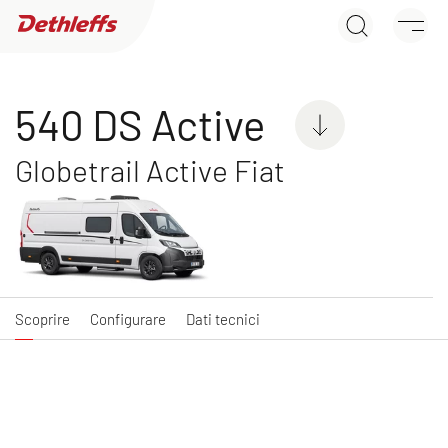
540 DS Active
Ricerca concessionari
Scoprire
Configurare
Dati tecnici
Caravans
540 DS Active
Camper
Globetrail Active Fiat
Camper Van
Scoprire
Configurare
Dati tecnici
GLOBETRAIL
GLOBETRAIL
Camper Van
ACTIVE
Camper Van