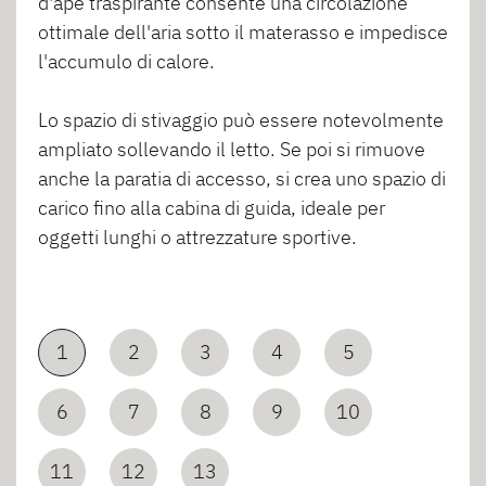
d'ape traspirante consente una circolazione
ottimale dell'aria sotto il materasso e impedisce
l'accumulo di calore.
Lo spazio di stivaggio può essere notevolmente
ampliato sollevando il letto. Se poi si rimuove
anche la paratia di accesso, si crea uno spazio di
carico fino alla cabina di guida, ideale per
oggetti lunghi o attrezzature sportive.
1
2
3
4
5
6
7
8
9
10
11
12
13