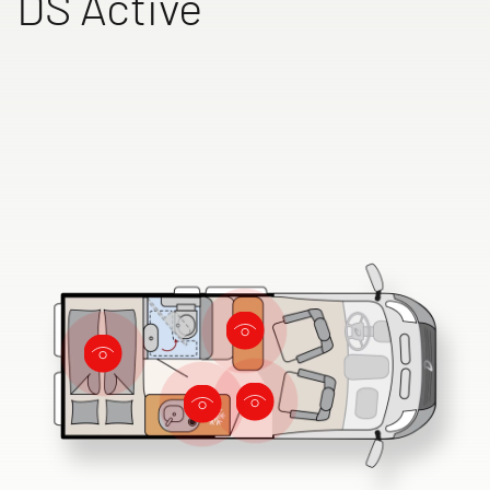
DS Active
Ricerca concessionari Dethleffs
Trovate il concessionario Dethleffs più vicino