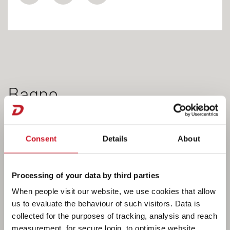
Bagno
Consent
Details
About
Una soluzione piuttosto sofisticata, ma
semplicemente geniale, è la parete girevole
installata nel bagno di tutti i modelli Globetrail
Processing of your data by third parties
ACTIVE. Offre un risparmio di spazio ideale, poiché
When people visit our website, we use cookies that allow
lo spazio viene utilizzato due volte!
us to evaluate the behaviour of such visitors. Data is
collected for the purposes of tracking, analysis and reach
Chi ama fare la doccia nel veicolo apprezzerà
measurement, for secure login, to optimise website