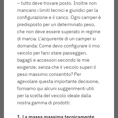
– tutto deve trovare posto. Inoltre non
mancano i limiti tecnici e giuridici per la
SUMMER EDITION
CAMPER
460 EL
490 EST
configurazione e il carico. Ogni camper è
Caravan
Caravan
predisposto per un determinato peso,
che non deve essere superato in regime
di marcia. L'acquirente di un camper si
domanda: Come devo configurare il mio
veicolo per farci stare passeggeri,
bagagli e accessori secondo le mie
510 LE
520 ELT
NOMAD
BEDUIN
esigenze, senza che il veicolo superi il
Caravan
SCANDINAVIA
Lunghezza
Larghezza
peso massimo consentito? Per
Caravan
729 cm
230 cm
agevolare questa importante decisione,
forniamo qui alcuni suggerimenti utili
per la scelta del veicolo ideale dalla
Posti letto max.
Altezza
282 cm
3
nostra gamma di prodotti:
530 DR
530 FSK
1. La massa massima tecnicamente
Ai caravan