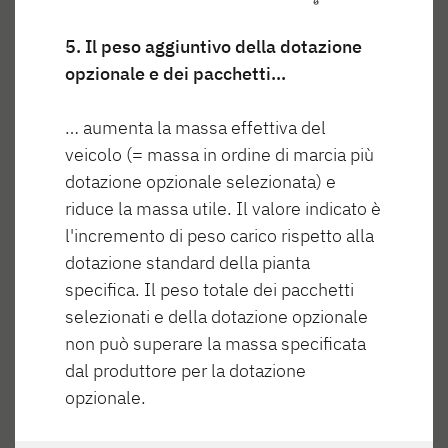
of sage-green overhead locker doors, beige
surfaces and a contemporary wood tone creates a
5. Il peso aggiuntivo della dotazione
striking contrast with the black accents, adding
opzionale e dei pacchetti…
vibrancy to the space.
… aumenta la massa effettiva del
veicolo (= massa in ordine di marcia più
dotazione opzionale selezionata) e
riduce la massa utile. Il valore indicato è
l'incremento di peso carico rispetto alla
dotazione standard della pianta
specifica. Il peso totale dei pacchetti
selezionati e della dotazione opzionale
non può superare la massa specificata
dal produttore per la dotazione
opzionale.