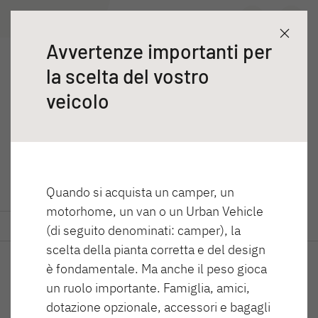
490 EST
Ricerca concessionari
Scoprire
Configurare
Dati tecnici
Avvertenze importanti per
Caravans
la scelta del vostro
490 EST
veicolo
Camper®
NUOVO
NUOVO
C'JOY ACTIVE
C'GO ACTIVE &
Quando si acquista un camper, un
Caravan
C'GO UP ACTIVE
motorhome, un van o un Urban Vehicle
Caravan
Scoprire
Configurare
Dati tecnici
(di seguito denominati: camper), la
scelta della pianta corretta e del design
è fondamentale. Ma anche il peso gioca
un ruolo importante. Famiglia, amici,
NUOVO
dotazione opzionale, accessori e bagagli