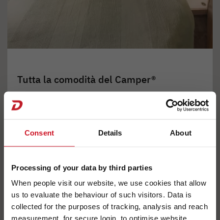
Tutta la comodità del Camper®
Qui sì che si dorme bene! Sui materassi in
schiuma fredda a 7 zone da 15 cm in materiale
termoregolante. Il lavabo aperto offre una
Consent
Details
About
grande libertà di movimento. In alternativa, è
ordinabile anche come bagno chiuso. • 560
Processing of your data by third parties
FMK
When people visit our website, we use cookies that allow
us to evaluate the behaviour of such visitors. Data is
collected for the purposes of tracking, analysis and reach
measurement, for secure login, to optimise website