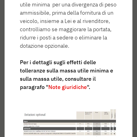
Vista degli interni
utile minima per una divergenza di peso
ammissibile, prima della fornitura di un
veicolo, insieme a Lei e al rivenditore,
controlliamo se maggiorare la portata,
ridurre i posti a sedere o eliminare la
Abitare
Cucinare
Dormire
dotazione opzionale.
Per i dettagli sugli effetti delle
tolleranze sulla massa utile minima e
sulla massa utile, consultare il
Abitare
paragrafo "
Note giuridiche
".
The perfect living space for camping fans big and
small! The new Camper® features a redesigned
interior that is sleek and modern. The stylish blend