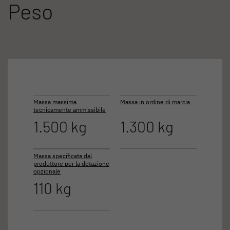
Peso
Massa massima
Massa in ordine di marcia
tecnicamente ammissibile
1.500 kg
1.300 kg
Massa specificata dal
produttore per la dotazione
opzionale
110 kg