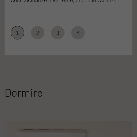
Così cucinare è divertente, anche in vacanza
1
2
3
4
Dormire