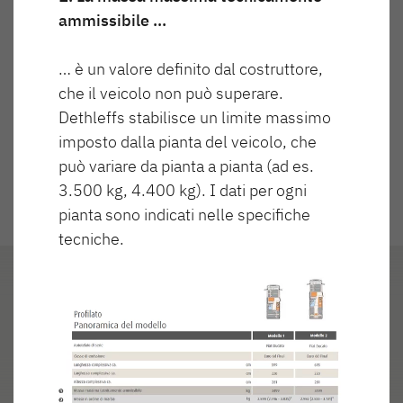
Massa massima tecnicamente
Prezzo
ammissibile
ammissibile …
1.500 kg
30.500,00 €
… è un valore definito dal costruttore,
Camper
che il veicolo non può superare.
Dethleffs stabilisce un limite massimo
Camper Van
imposto dalla pianta del veicolo, che
540 QMK
550 ESK
può variare da pianta a pianta (ad es.
3.500 kg, 4.400 kg). I dati per ogni
Accessori originali Dethleffs
pianta sono indicati nelle specifiche
Service
tecniche.
Dethleffs
Layout 490
Concessionari
560 FMK
730 FKR
Highlights
EST