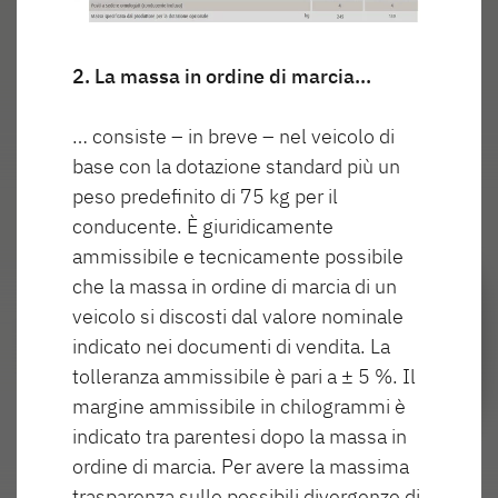
2. La massa in ordine di marcia…
… consiste – in breve – nel veicolo di
Ricerca concessionari Dethleffs
base con la dotazione standard più un
peso predefinito di 75 kg per il
Trovate il concessionario Dethleffs più vicino
conducente. È giuridicamente
ammissibile e tecnicamente possibile
che la massa in ordine di marcia di un
veicolo si discosti dal valore nominale
indicato nei documenti di vendita. La
tolleranza ammissibile è pari a ± 5 %. Il
margine ammissibile in chilogrammi è
indicato tra parentesi dopo la massa in
ordine di marcia. Per avere la massima
trasparenza sulle possibili divergenze di