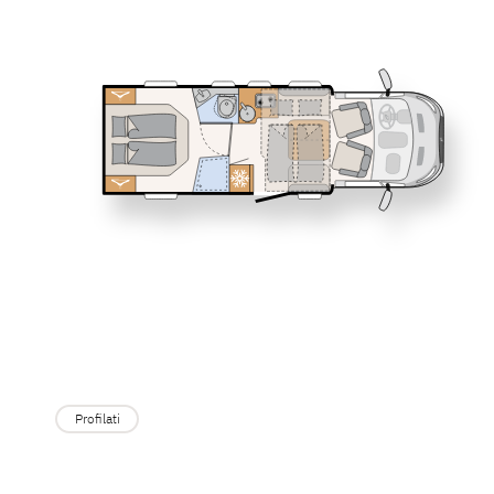
Service
T 7055 DBL
T 7055 E
Dethleffs
GLOBEBUS
Profilati
Concessionari
ESPRIT
Motorhome
Profilati