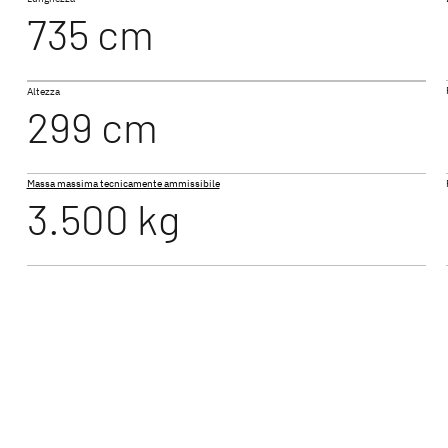
735 cm
NUOVO
B
T 7055 EBL
Altezza
 PERFORMANCE
JUST CAMP ACTIVE
JUST 
299 cm
Profilati
Profilati
Massa massima tecnicamente ammissibile
3.500 kg
XL FAMILY I
GLOBE
Motorhome
Motorho