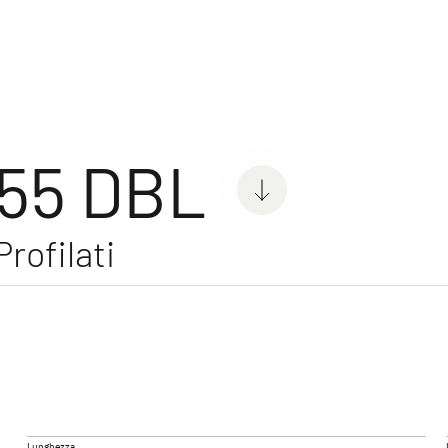
per
055 DBL
rofilati
 ACTIVE
GLOBEBUS CAMP ACTIVE
GLOBE
Profilati
Profilati
ione
Lunghezza