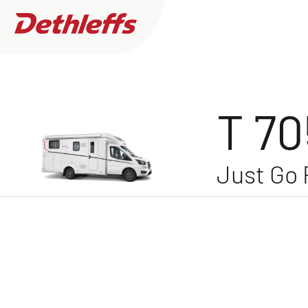
Just Go Profilati /
T 7055 DBL
Cam
Ricerca concessionari
T 7
Just Go P
Caravans
0
Concessionario trovato
Camper
GLOBEBUS
Desidero acquistare o noleggiare
Motorhome
Più filtri
Camper Van
Ho bisogno di interventi di assistenza e riparaz
Accessori originali Dethleffs