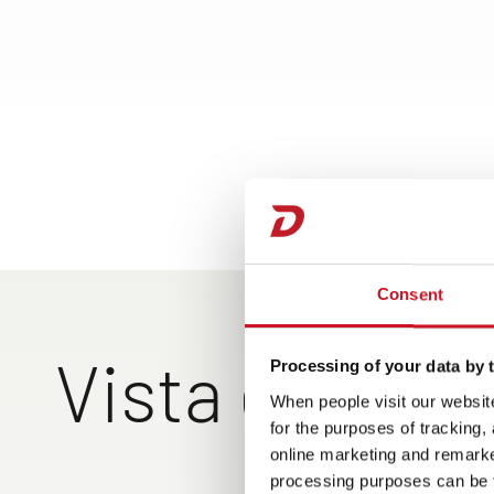
Consent
Vista esterna
Processing of your data by t
When people visit our website
for the purposes of tracking,
online marketing and remarket
Garage posteriore c
processing purposes can be f