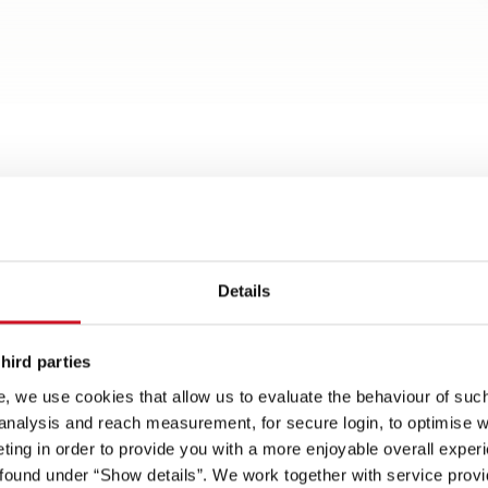
Details
hird parties
Highlights
, we use cookies that allow us to evaluate the behaviour of such 
 analysis and reach measurement, for secure login, to optimise we
ing in order to provide you with a more enjoyable overall experi
on
Porta cellula larga 70 cm
Tecnologia 
ound under “Show details”. We work together with service provid