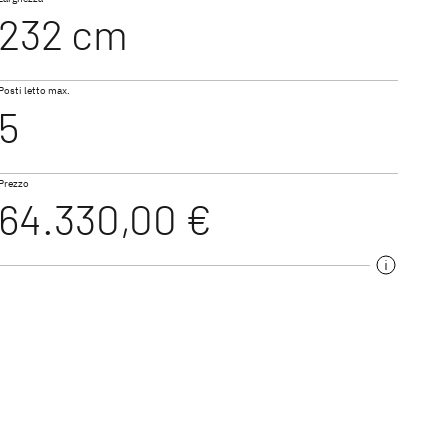
232 cm
NUOVO
Posti letto max.
GO ACTIVE
TREND ACTIVE
5
Profilati & Motorhome
Prezzo
64.330,00 €
TROTTER XL I
me