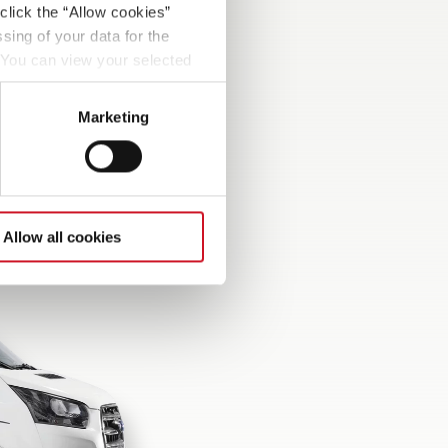
click the “Allow cookies”
sing of your data for the
. You can view your selected
button at the bottom left of
Marketing
Allow all cookies