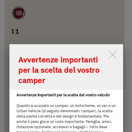
I 1
94.825,– €
4 persone
Lo scorrimento attiva il pulsante
a)
Avvertenze importanti
Prezzo da
Posti letto
per la scelta del vostro
5,99
3.499 kg
camper
m
Massa massima tecnicamente
ammissibile
lunghezza
Avvertenze importanti per la scelta del vostro veicolo
Quando si acquista un camper, un motorhome, un van o un
Urban Vehicle (di seguito denominati: camper), la scelta
della pianta corretta e del design è fondamentale. Ma
Selezionato
anche il peso gioca un ruolo importante. Famiglia, amici,
dotazione opzionale, accessori e bagagli – tutto deve