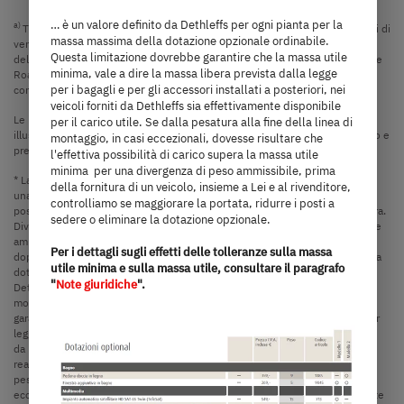
… è un valore definito da Dethleffs per ogni pianta per la
a)
Tutti i prezzi sono prezzi di vendita raccomandati in EUR, basati sui prezzi di
massa massima della dotazione opzionale ordinabile.
vendita italiani. I prezzi in altri paesi possono differire a causa della valuta,
Questa limitazione dovrebbe garantire che la massa utile
dell'IVA specifica del Paese, delle specifiche del Paese, delle tariffe On The
minima, vale a dire la massa libera prevista dalla legge
Road o dei dazi all'importazione. Contattate il vostro rivenditore locale per
per i bagagli e per gli accessori installati a posteriori, nei
conoscere i prezzi, le tasse e i dazi applicabili nel vostro Paese.
veicoli forniti da Dethleffs sia effettivamente disponibile
Le immagini riportate in questo configuratore di veicoli hanno solo scopo
per il carico utile. Se dalla pesatura alla fine della linea di
illustrativo. Possono provenire da altri modelli o varianti di equipaggiamento e
montaggio, in casi eccezionali, dovesse risultare che
presentare differenze.
l'effettiva possibilità di carico supera la massa utile
minima per una divergenza di peso ammissibile, prima
* La massa in ordine di marcia indicata è un valore predefinito stabilito con
della fornitura di un veicolo, insieme a Lei e al rivenditore,
una procedura di omologazione. A causa delle tolleranze di produzione è
controlliamo se maggiorare la portata, ridurre i posti a
possibile che la massa in ordine di marcia differisca dal valore indicato sopra.
sedere o eliminare la dotazione opzionale.
Divergenze pari a ± 5 % della massa in ordine di marcia sono giuridicamente
ammissibili. Il margine ammissibile in chilogrammi è indicato tra parentesi
Per i dettagli sugli effetti delle tolleranze sulla massa
dopo la massa in ordine di marcia. La massa specificata dal produttore per la
utile minima e sulla massa utile, consultare il paragrafo
dotazione opzionale è un valore calcolato per il tipo e la pianta, con cui
"
Note giuridiche
".
Dethleffs definisce il peso massimo disponibile per la dotazione opzionale
montata in fabbrica. La limitazione della dotazione opzionale dovrebbe
garantire che la massa utile minima, vale a dire la massa libera prescritta per
legge per i bagagli e per gli accessori installati a posteriori, nei veicoli forniti
da Dethleffs sia effettivamente disponibile anche per il carico utile. Il peso
reale del veicolo franco fabbrica può essere determinato solo tramite
pesatura alla fine della linea di montaggio. Se dalla pesatura, in casi
eccezionali, dovesse risultare che l'effettiva possibilità di carico, nonostante