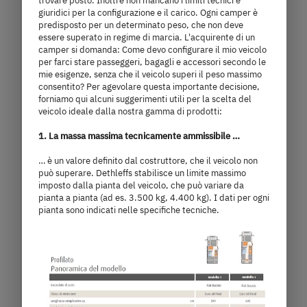
trovare posto. Inoltre non mancano i limiti tecnici e
giuridici per la configurazione e il carico. Ogni camper è
predisposto per un determinato peso, che non deve
essere superato in regime di marcia. L'acquirente di un
camper si domanda: Come devo configurare il mio veicolo
per farci stare passeggeri, bagagli e accessori secondo le
mie esigenze, senza che il veicolo superi il peso massimo
consentito? Per agevolare questa importante decisione,
forniamo qui alcuni suggerimenti utili per la scelta del
veicolo ideale dalla nostra gamma di prodotti:
1. La massa massima tecnicamente ammissibile …
… è un valore definito dal costruttore, che il veicolo non
può superare. Dethleffs stabilisce un limite massimo
imposto dalla pianta del veicolo, che può variare da
pianta a pianta (ad es. 3.500 kg, 4.400 kg). I dati per ogni
I 4
pianta sono indicati nelle specifiche tecniche.
92.400,– €
4 persone
a)
Prezzo da
Posti letto