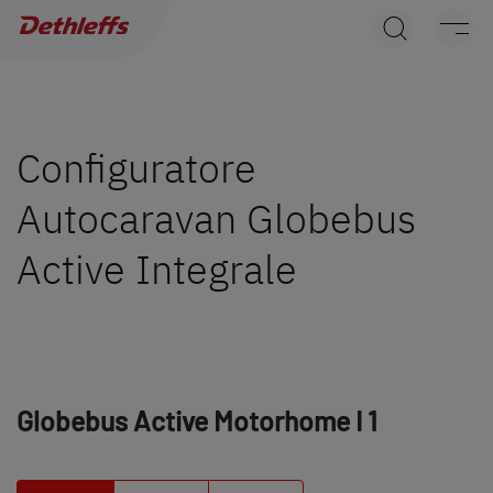
Ricerca concessionari
Caravans
Camper
Configuratore
Autocaravan Globebus
Camper Van
Active Integrale
Accessori originali Dethleffs
Service
Dethleffs
Globebus Active Motorhome
I 1
Concessionari