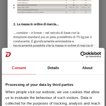
6,6 m
3.499 kg
lunghezza
Massa massima tecnicamente
ammissibile
2. La massa in ordine di marcia…
… consiste – in breve – nel veicolo di base con la
Seleziona il modello
dotazione standard più un peso predefinito di 75 kg per il
conducente. È giuridicamente ammissibile e
tecnicamente possibile che la massa in ordine di marcia di
un veicolo si discosti dal valore nominale indicato nei
documenti di vendita. La tolleranza ammissibile è pari a ±
5 %. Il margine ammissibile in chilogrammi è indicato tra
parentesi dopo la massa in ordine di marcia. Per avere la
massima trasparenza sulle possibili divergenze di peso,
Consent
Details
About
Dethleffs pesa ogni veicolo alla fine della linea di
montaggio e comunica al rivenditore il risultato della
pesatura, che viene poi comunicato a Lei.
Processing of your data by third parties
Per i dettagli sulla massa in ordine di marcia consultare il
When people visit our website, we use cookies that allow
paragrafo "
Note giuridiche
".
us to evaluate the behaviour of such visitors. Data is
collected for the purposes of tracking, analysis and reach
3. I posti a sedere omologati (compreso il conducente)…