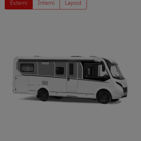
Esterni
Interni
Layout
Ricerca concessionari Dethleffs
Trovate il concessionario Dethleffs più vicino