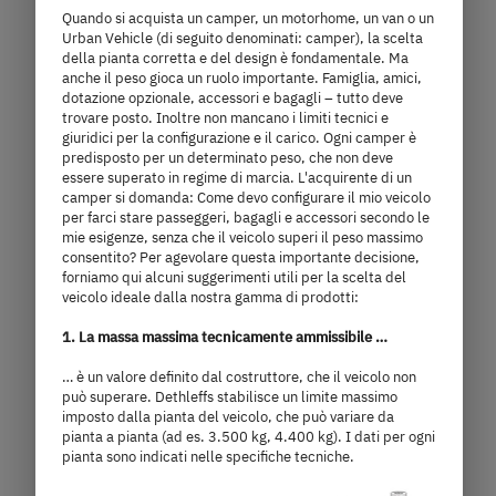
Quando si acquista un camper, un motorhome, un van o un
Seleziona il modello
Urban Vehicle (di seguito denominati: camper), la scelta
della pianta corretta e del design è fondamentale. Ma
anche il peso gioca un ruolo importante. Famiglia, amici,
dotazione opzionale, accessori e bagagli – tutto deve
trovare posto. Inoltre non mancano i limiti tecnici e
giuridici per la configurazione e il carico. Ogni camper è
predisposto per un determinato peso, che non deve
essere superato in regime di marcia. L'acquirente di un
camper si domanda: Come devo configurare il mio veicolo
per farci stare passeggeri, bagagli e accessori secondo le
mie esigenze, senza che il veicolo superi il peso massimo
consentito? Per agevolare questa importante decisione,
forniamo qui alcuni suggerimenti utili per la scelta del
veicolo ideale dalla nostra gamma di prodotti:
1. La massa massima tecnicamente ammissibile …
… è un valore definito dal costruttore, che il veicolo non
può superare. Dethleffs stabilisce un limite massimo
600 ER
imposto dalla pianta del veicolo, che può variare da
pianta a pianta (ad es. 3.500 kg, 4.400 kg). I dati per ogni
pianta sono indicati nelle specifiche tecniche.
62.720,– €
2 - 5 persone