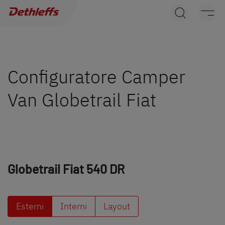
Ricerca concessionari
Caravans
Camper
Configuratore Camper
Van Globetrail Fiat
Camper Van
Accessori originali Dethleffs
Service
Globetrail Fiat
540 DR
Dethleffs
Concessionari
Esterni
Interni
Layout