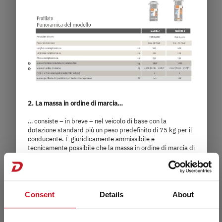
a)
Prezzo da
Posti letto
5,99
3.499 kg
m
Massa massima tecnicamente
ammissibile
lunghezza
2. La massa in ordine di marcia…
Seleziona il modello
… consiste – in breve – nel veicolo di base con la
dotazione standard più un peso predefinito di 75 kg per il
conducente. È giuridicamente ammissibile e
tecnicamente possibile che la massa in ordine di marcia di
un veicolo si discosti dal valore nominale indicato nei
documenti di vendita. La tolleranza ammissibile è pari a ±
5 %. Il margine ammissibile in chilogrammi è indicato tra
parentesi dopo la massa in ordine di marcia. Per avere la
massima trasparenza sulle possibili divergenze di peso,
Consent
Details
About
Dethleffs pesa ogni veicolo alla fine della linea di
montaggio e comunica al rivenditore il risultato della
pesatura, che viene poi comunicato a Lei.