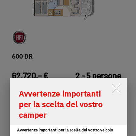
600 DR
62.720,– €
2 - 5 persone
a)
Prezzo da
Posti letto
Lo scorrimento attiva il pulsante
Avvertenze importanti
5,99
3.499 kg
per la scelta del vostro
m
Massa massima tecnicamente
camper
ammissibile
lunghezza
Avvertenze importanti per la scelta del vostro veicolo