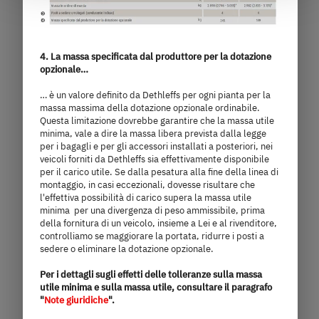
at the bottom left of the website). You can find further
information in our Privacy Policy.
4. La massa specificata dal produttore per la dotazione
opzionale…
… è un valore definito da Dethleffs per ogni pianta per la
massa massima della dotazione opzionale ordinabile.
Questa limitazione dovrebbe garantire che la massa utile
minima, vale a dire la massa libera prevista dalla legge
per i bagagli e per gli accessori installati a posteriori, nei
veicoli forniti da Dethleffs sia effettivamente disponibile
per il carico utile. Se dalla pesatura alla fine della linea di
montaggio, in casi eccezionali, dovesse risultare che
l'effettiva possibilità di carico supera la massa utile
minima per una divergenza di peso ammissibile, prima
640 ER
della fornitura di un veicolo, insieme a Lei e al rivenditore,
controlliamo se maggiorare la portata, ridurre i posti a
sedere o eliminare la dotazione opzionale.
64.760,– €
2 - 5 persone
Per i dettagli sugli effetti delle tolleranze sulla massa
a)
Prezzo da
Posti letto
utile minima e sulla massa utile, consultare il paragrafo
"
Note giuridiche
".