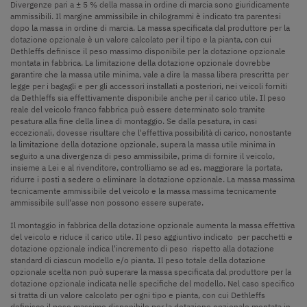
Divergenze pari a ± 5 % della massa in ordine di marcia sono giuridicamente
ammissibili. Il margine ammissibile in chilogrammi è indicato tra parentesi
dopo la massa in ordine di marcia. La massa specificata dal produttore per la
dotazione opzionale è un valore calcolato per il tipo e la pianta, con cui
Dethleffs definisce il peso massimo disponibile per la dotazione opzionale
montata in fabbrica. La limitazione della dotazione opzionale dovrebbe
garantire che la massa utile minima, vale a dire la massa libera prescritta per
legge per i bagagli e per gli accessori installati a posteriori, nei veicoli forniti
da Dethleffs sia effettivamente disponibile anche per il carico utile. Il peso
reale del veicolo franco fabbrica può essere determinato solo tramite
pesatura alla fine della linea di montaggio. Se dalla pesatura, in casi
eccezionali, dovesse risultare che l'effettiva possibilità di carico, nonostante
la limitazione della dotazione opzionale, supera la massa utile minima in
seguito a una divergenza di peso ammissibile, prima di fornire il veicolo,
insieme a Lei e al rivenditore, controlliamo se ad es. maggiorare la portata,
ridurre i posti a sedere o eliminare la dotazione opzionale. La massa massima
tecnicamente ammissibile del veicolo e la massa massima tecnicamente
ammissibile sull'asse non possono essere superate.
Il montaggio in fabbrica della dotazione opzionale aumenta la massa effettiva
del veicolo e riduce il carico utile. Il peso aggiuntivo indicato per pacchetti e
dotazione opzionale indica l'incremento di peso rispetto alla dotazione
standard di ciascun modello e/o pianta. Il peso totale della dotazione
opzionale scelta non può superare la massa specificata dal produttore per la
dotazione opzionale indicata nelle specifiche del modello. Nel caso specifico
si tratta di un valore calcolato per ogni tipo e pianta, con cui Dethleffs
definisce il peso massimo disponibile per la dotazione opzionale montata in