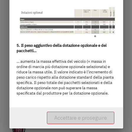
6,36
3.499 kg
m
Massa massima tecnicamente
ammissibile
lunghezza
Seleziona il modello
5. Il peso aggiuntivo della dotazione opzionale e dei
pacchetti…
… aumenta la massa effettiva del veicolo (= massa in
ordine di marcia più dotazione opzionale selezionata) e
riduce la massa utile. Il valore indicato è l'incremento di
peso carico rispetto alla dotazione standard della pianta
specifica. Il peso totale dei pacchetti selezionati e della
dotazione opzionale non può superare la massa
specificata dal produttore per la dotazione opzionale.
Accettare e proseguire